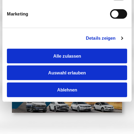
Bring-Service
, der Ihr Fahrzeug bei Ihnen abholt
Marketing
und nach der Wartung oder Reparatur wieder
zurückbringt. So bleibt Ihr Leben flexibel und
komfortabel – ganz ohne Unterbrechungen.
Details zeigen
Alle zulassen
Auswahl erlauben
Ablehnen