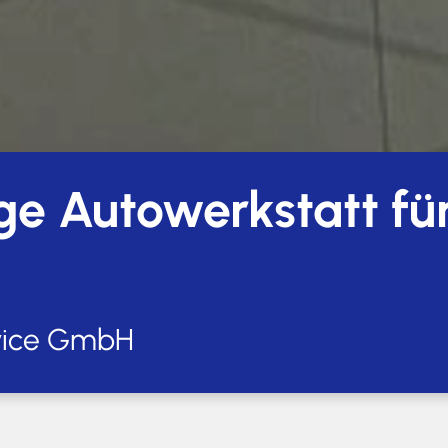
ige Autowerkstatt fü
vice GmbH